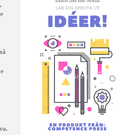
,
re
 så
te
va.