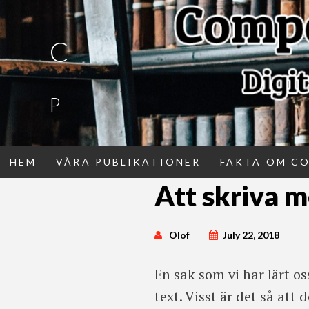
C
P
HEM
VÅRA PUBLIKATIONER
FAKTA OM C
Skip
Att skriva m
to
content
Olof
July 22, 2018
En sak som vi har lärt os
text. Visst är det så att